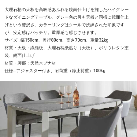
大理石柄の天板を高級感あふれる鏡面仕上げを施したハイグレー
ドなダイニングテーブル。グレー色の脚も天板と同様に鏡面仕上
げという贅沢さ。カラーリングはクールで洗練された印象です
が、安定感はバッチリ。重厚感も感じさせます。
サイズ…幅150cm、奥行80cm、高さ70cm、重量32kg
材質・天板：繊維板、大理石柄紙貼り（天板）、ポリウレタン塗
装、鏡面仕上げ
材質・脚部：天然木ブナ材
仕様…アジャスター付き、耐荷重（静止荷重）100kg